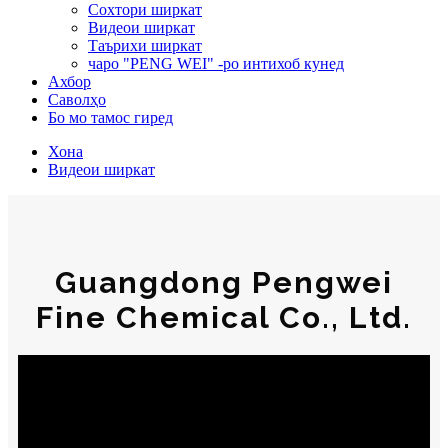
Сохтори ширкат
Видеои ширкат
Таърихи ширкат
чаро "PENG WEI" -ро интихоб кунед
Ахбор
Саволҳо
Бо мо тамос гиред
Хона
Видеои ширкат
Guangdong Pengwei
Fine Chemical Co., Ltd.