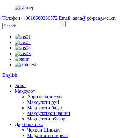
Телефон: +8618680266572
Email: anna@gd-pengwei.cn
English
Хона
Маҳсулот
Аэрозолҳои мӯй
Маҳсулоти рӯй
Маҳсулоти бадан
Маҳсулотҳои ҷашнӣ
Маҳсулоти рӯзгор
Дар бораи мо
Чеҳраи Ширкат
Маданияти ширкат