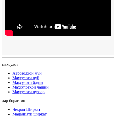
махсулот
Аэрозолҳои мӯй
Маҳсулоти рӯй
Маҳсулоти бадан
Маҳсулотҳои ҷашнӣ
Маҳсулоти рӯзгор
дар бораи мо
Чеҳраи Ширкат
Маданияти ширкат