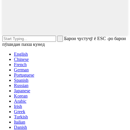
Барои ҷустуҷӯ ё ESC -ро барои
пӯшидан пахш кунед
English
Chinese
French
German
Portuguese
Spanish
Russian
Japanese
Korean
Arabic
Irish
Greek
Turkish
Italian
Danish