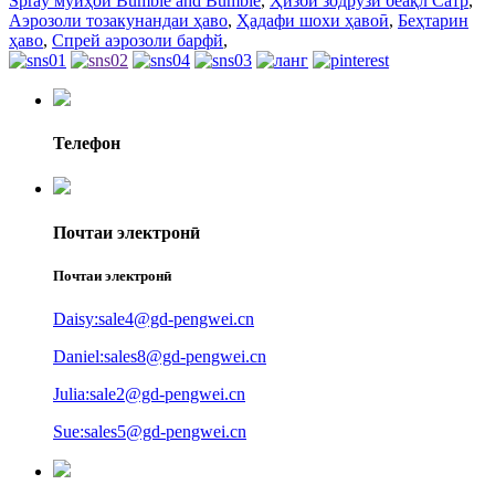
Spray мӯйҳои Bumble and Bumble
,
Ҳизби зодрӯзи беақл Сатр
,
Аэрозоли тозакунандаи ҳаво
,
Ҳадафи шохи ҳавоӣ
,
Беҳтарин
ҳаво
,
Спрей аэрозоли барфй
,
Телефон
Почтаи электронӣ
Почтаи электронӣ
Daisy:sale4@gd-pengwei.cn
Daniel:sales8@gd-pengwei.cn
Julia:sale2@gd-pengwei.cn
Sue:sales5@gd-pengwei.cn