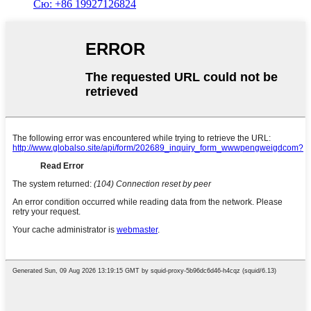
Сю: +86 19927126824