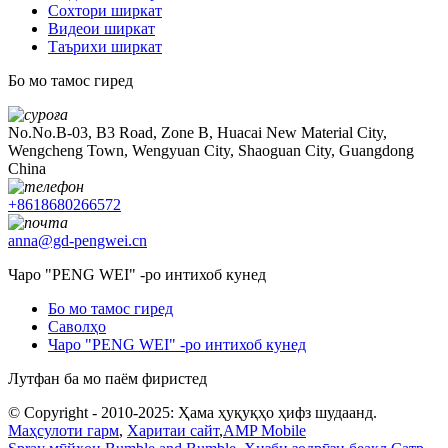
Сохтори ширкат
Видеои ширкат
Таърихи ширкат
Бо мо тамос гиред
No.No.B-03, B3 Road, Zone B, Huacai New Material City,
Wengcheng Town, Wengyuan City, Shaoguan City, Guangdong
China
+8618680266572
anna@gd-pengwei.cn
Чаро "PENG WEI" -ро интихоб кунед
Бо мо тамос гиред
Саволҳо
Чаро "PENG WEI" -ро интихоб кунед
Лутфан ба мо паём фиристед
© Copyright - 2010-2025: Ҳама ҳуқуқҳо ҳифз шудаанд.
Маҳсулоти гарм
,
Харитаи сайт
,
AMP Mobile