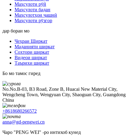
Маҳсулоти рӯй
Маҳсулоти бадан
Маҳсулотҳои ҷашнӣ
Маҳсулоти рӯзгор
дар бораи мо
Чеҳраи Ширкат
Маданияти ширкат
Сохтори ширкат
Видеои ширкат
Таърихи ширкат
Бо мо тамос гиред
No.No.B-03, B3 Road, Zone B, Huacai New Material City,
Wengcheng Town, Wengyuan City, Shaoguan City, Guangdong
China
+8618680266572
anna@gd-pengwei.cn
Чаро "PENG WEI" -ро интихоб кунед