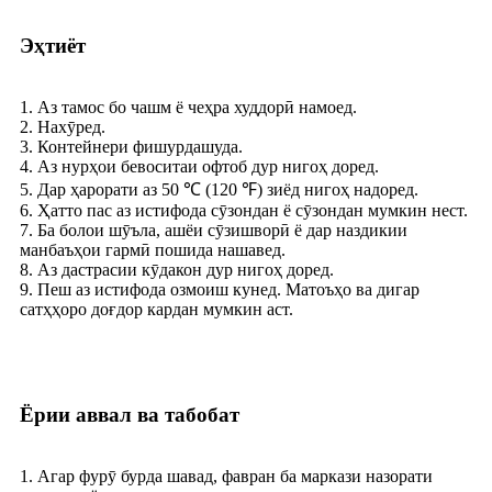
Эҳтиёт
1. Аз тамос бо чашм ё чеҳра худдорӣ намоед.
2. Нахӯред.
3. Контейнери фишурдашуда.
4. Аз нурҳои бевоситаи офтоб дур нигоҳ доред.
5. Дар ҳарорати аз 50 ℃ (120 ℉) зиёд нигоҳ надоред.
6. Ҳатто пас аз истифода сӯзондан ё сӯзондан мумкин нест.
7. Ба болои шӯъла, ашёи сӯзишворӣ ё дар наздикии
манбаъҳои гармӣ пошида нашавед.
8. Аз дастрасии кӯдакон дур нигоҳ доред.
9. Пеш аз истифода озмоиш кунед. Матоъҳо ва дигар
сатҳҳоро доғдор кардан мумкин аст.
Ёрии аввал ва табобат
1. Агар фурӯ бурда шавад, фавран ба маркази назорати