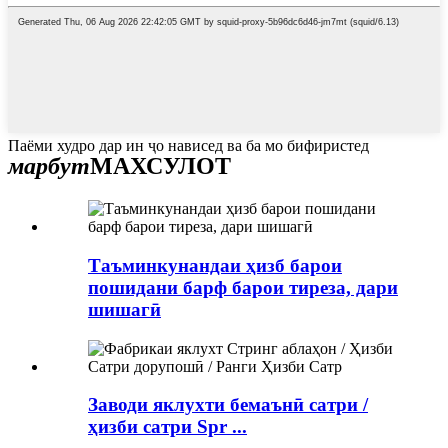
Паёми худро дар ин ҷо нависед ва ба мо бифиристед
марбут
МАХСУЛОТ
Таъминкунандаи ҳизб барои
пошидани барф барои тиреза, дари
шишагӣ
Заводи яклухти бемаънӣ сатри /
ҳизби сатри Spr ...