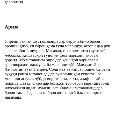
ҳавасманд
Ариза
Спрейи рангаи шусташаванда дар беруни бино барои
ороиши ҳизб, ки барои ҳама гуна мавридҳо, асосан дар рӯи
ашё пешбинӣ шудааст. Масалан, ин таъминоти партиявй
мебошад. Кишварҳои гуногун фестивалҳои гуногун
доранд. Мо метавонем онро дар ҷашнҳои карнавал ё
ҷашнвораҳои маъмулӣ, ба монанди тӯй, Мавлуди Исо,
Ҳеллоуин, Рӯзи 1 апрел, Соли нав ва ғайра пошем. Спрейи
вуҷуҳи ранга метавонад дар рӯи заминҳои гуногун, ба
монанди асфалт, чӯб, девор, тиреза, тахта, алаф ва ғайра
пошида шавад. Онро дар бозиҳои тӯб барои варзишгарони
илҳомбахш дидан мумкин аст. Одамон метавонанд дар
болои тахта ё девори майдонхои спортй баъзе шиорхо
нависанд.