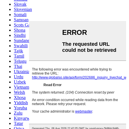
Slovak
Slovenian
Somali
Samoan
Scots Gaelic
Shona
Sindhi
Sundanese
Swahili
Tajik
Tamil
Telugu
Thai
Ukrainian
Urdu
Uzbek
Vietnamese
Welsh
Xhosa
Yiddish
Yoruba
Zulu
Kinyarwanda
Tatar
Oriya