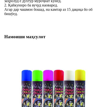
заҳролуд ё духтур муроҷиат кунед.
2. Қайкуниро ба вуҷуд наоваред.
Агар дар чашмон бошад, на камтар аз 15 дақиқа бо об
бишӯед.
Намоиши маҳсулот