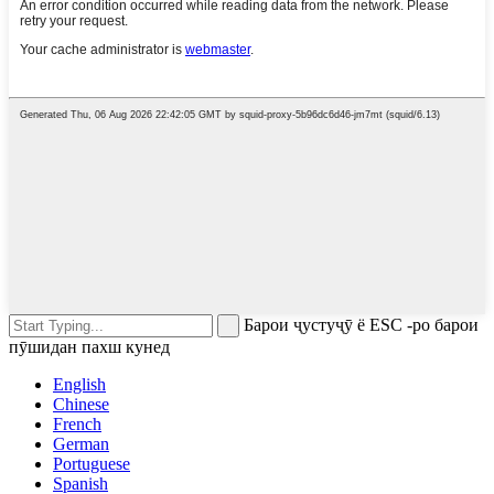
Барои ҷустуҷӯ ё ESC -ро барои
пӯшидан пахш кунед
English
Chinese
French
German
Portuguese
Spanish