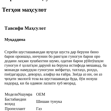
Тегҳои маҳсулот
Тавсифи Маҳсулот
Муқаддима
Спрейи шусташавандаи вуҷуҳи шуста дар беруни бино
барои ороишҳо, инчунин бо рангҳои гуногун барои оро
додани лаҳзаи хушбахтии шумо, одатан барои рӯйпӯшҳои
гуногун ё ҳолатҳои дарунӣ ва беруна истифода мешавад, ба
монанди намудҳои гуногуни зиёфатҳо, тахтаҳо, роҳҳо,
пиёдагардҳо, деворҳо, алафҳо ва ғайра. Зиёда аз ин, он аз
ҷиҳати экологӣ тоза ва шусташаванда буда, бӯи нохуш
надорад, ки ба одамон лаззати хуб меорад.
Модели
N
шумра
OEM
Бастабандии
Шишаи тунука
воҳид
Пропеллант
Газ