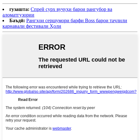
гузашта:
Спрей сурх вуҷуҳи барои рангубор ва
аломатгузории
Баъдӣ:
Рангҳои сершумори барфи Boss барои таҷлили
карнавали фестивали Ҳоли