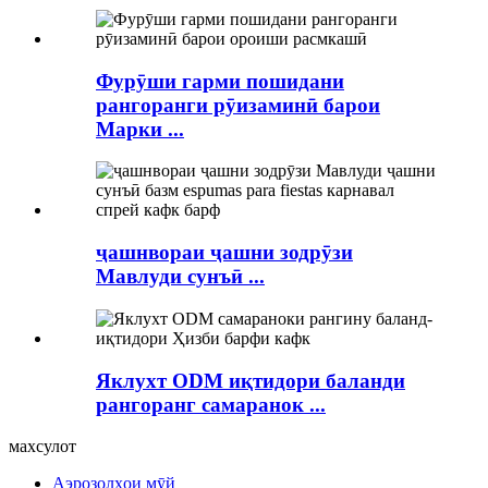
Фурӯши гарми пошидани
рангоранги рӯизаминӣ барои
Марки ...
ҷашнвораи ҷашни зодрӯзи
Мавлуди сунъӣ ...
Яклухт ODM иқтидори баланди
рангоранг самаранок ...
махсулот
Аэрозолҳои мӯй