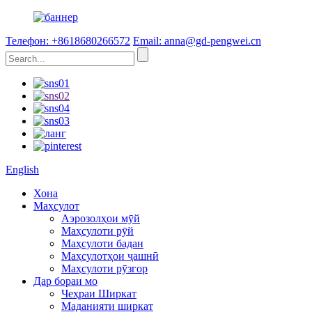
Телефон: +8618680266572
Email: anna@gd-pengwei.cn
English
Хона
Маҳсулот
Аэрозолҳои мӯй
Маҳсулоти рӯй
Маҳсулоти бадан
Маҳсулотҳои ҷашнӣ
Маҳсулоти рӯзгор
Дар бораи мо
Чеҳраи Ширкат
Маданияти ширкат