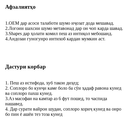
Афзалиятҳо
1.OEM дар асоси талаботи шумо иҷозат дода мешавад.
2.Логоии шахсии шумо метавонад дар он чоп карда шавад.
3.Shapes дар ҳолати комил пеш аз интиқол мебошанд.
4.Андозаи гуногунро интихоб кардан мумкин аст.
Дастури корбар
1. Пеш аз истифода, хуб такон диҳед;
2. Соплоро бо кунҷи каме боло ба сӯи ҳадаф равона кунед
ва соплоро пахш кунед.
3.Аз масофаи на камтар аз 6 фут пошед, то часпида
нашавед.
4. Дар сурати вайрон шудан, соплоро хориҷ кунед ва онро
бо пин ё ашёи тез тоза кунед