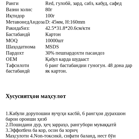
Ранги
R
ed, гулобӣ, зард, сабз, кабуд, сафед
Вазни холис
80г
Иқтидор
100г
Метавонед
Андоза
D:
45
мм, H:
1
60
mm
P
акида
S
из:
42
.5*
31.8
*
20.6
см/ктн
Бастабандӣ
Картон
MOQ
10000шт
Шаҳодатнома
MSDS
Пардохт
30% пешпардохти пасандоз
OEM
Қабул карда шудааст
Тафсилоти
6 ранг бастабандии гуногун. 48 дона дар
бастабандӣ
як картон
.
Хусусиятҳои маҳсулот
1.Кабули дорупошии вуҷуҳи касбӣ, 6 рангҳои дурахшон
барои ороиши ҳизб
2.Пошидани дур, ҳеҷ зарраҳо, рангубори муваққатӣ
3.Эффortless ба кор, осон ба хориҷ
Маҳсулоти 4.Non-токсикӣ, сифати баланд, нест бӯи