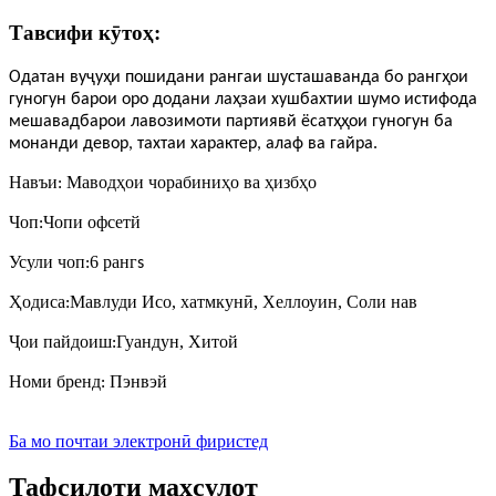
Тавсифи кӯтоҳ:
Одатан вуҷуҳи пошидани рангаи шусташаванда бо рангҳои
гуногун барои оро додани лаҳзаи хушбахтии шумо истифода
мешавад
барои лавозимоти партиявй ё
сатҳҳои гуногун
ба
монанди девор, тахтаи характер, алаф ва гайра.
Навъи
Маводҳои чорабиниҳо ва ҳизбҳо
:
Чоп
Чопи офсетй
:
Усули чоп
6 ранг
:
s
Ҳодиса
Мавлуди Исо, хатмкунӣ, Хеллоуин, Соли нав
:
Ҷои пайдоиш
Гуандун, Хитой
:
Номи бренд
Пэнвэй
:
Ба мо почтаи электронӣ фиристед
Тафсилоти маҳсулот