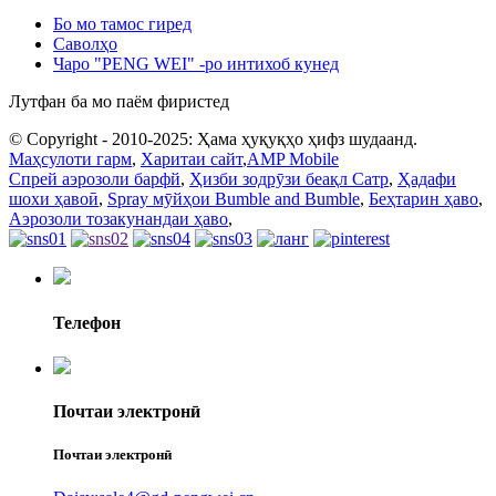
Бо мо тамос гиред
Саволҳо
Чаро "PENG WEI" -ро интихоб кунед
Лутфан ба мо паём фиристед
© Copyright - 2010-2025: Ҳама ҳуқуқҳо ҳифз шудаанд.
Маҳсулоти гарм
,
Харитаи сайт
,
AMP Mobile
Спрей аэрозоли барфй
,
Ҳизби зодрӯзи беақл Сатр
,
Ҳадафи
шохи ҳавоӣ
,
Spray мӯйҳои Bumble and Bumble
,
Беҳтарин ҳаво
,
Аэрозоли тозакунандаи ҳаво
,
Телефон
Почтаи электронӣ
Почтаи электронӣ