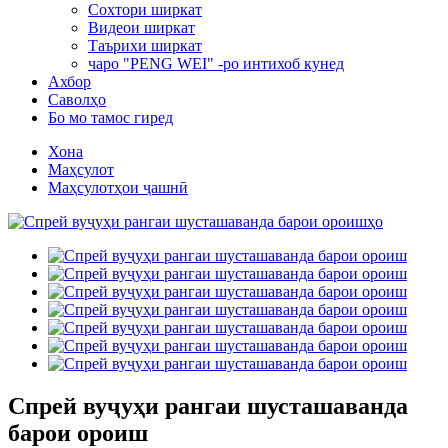
Сохтори ширкат
Видеои ширкат
Таърихи ширкат
чаро "PENG WEI" -ро интихоб кунед
Ахбор
Саволҳо
Бо мо тамос гиред
Хона
Маҳсулот
Маҳсулотҳои ҷашнӣ
Спрей вуҷуҳи рангаи шусташаванда
барои ороиш